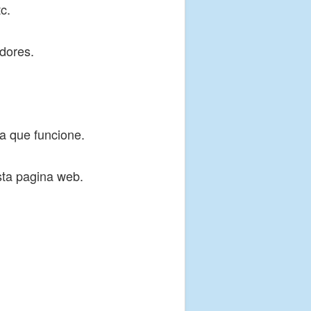
c.
adores.
a que funcione.
sta pagina web.