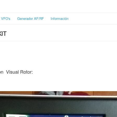
VFO's
Generador AF/RF
Información
KIT
on Visual Rotor: