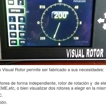
s Visual Rotor permite ser fabricado a sus necesidades:
rotores de forma independiente, rotor de rotación y de el
ME,etc, o bien visualizar dos rotores a elegir en la mism
C.
ión.