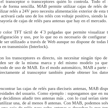
el transceptor o transceptores quién lo controla. Todo e
io de forma sencilla. MAB permite utilizar cajas de relés de
izar relés a 24V pero necesita alimentación exterior de esta 
ctivará cada uno de los relés con voltaje positivo, siendo la
 mayoría de cajas de relés para antenas que hay en el mercado.
color TFT táctil de 4´3 pulgadas que permite visualizar t
nfiguración y uso, por lo que no es necesario de configura
 ser utilizado a través de Web aunque no dispone de todas l
 en transmisión (Interlock).
os transceptores es directo, sin necesitar ningún tipo de i
 pueden ser de la misma marca y del mismo modelo ya que
 modo de uso de MAB. En el modo automático, MAB a parte de
rectamente al transceptor también puede obtener los datos
ncontrar las cajas de relés para dieciseis antenas, MAB disp
ecesidades del usuario. Como ejemplo : supongamos que en n
y decidimos añadir tres antenas más , con lo cual serían siete
e utilizar una, de al menos 8 antenas. Con MAB, podemos solv
ión una caja de relés para ocho antenas y desechar la que t