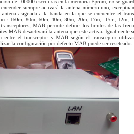
ación de 100000 escrituras en la memoria Eprom, no se guarda 
 encender siempre activará la antena número uno, exceptu
 antena asignada a la banda en la que se encuentre el trans
on : 160m, 80m, 60m, 40m, 30m, 20m, 17m, 15m, 12m, 1
ansceptores, MAB permite definir los limites de las frec
ites MAB desactivará la antena que este activa. Igualmente s
n entre el transceptor y MAB según el transceptor utiliza
ilizar la configuración por defecto MAB puede ser reseteado.