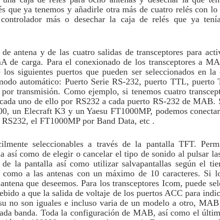
elés que ya tenemos y añadirle otra más de cuatro relés con lo
ro controlador más o desechar la caja de relés que ya t
s de antena y de las cuatro salidas de transceptores para act
de carga. Para el conexionado de los transceptores a MAB
 de los siguientes puertos que pueden ser seleccionados en 
n modo automático: Puerto Serie RS-232, puerto TTL, puerto 
 por transmisión. Como ejemplo, si tenemos cuatro transce
 cada uno de ello por RS232 a cada puerto RS-232 de MAB. 
0, un Elecraft K3 y un Yaesu FT1000MP, podemos conectar
 RS232, el FT1000MP por Band Data, etc .
mente seleccionables a través de la pantalla TFT. Permit
 así como de elegir o cancelar el tipo de sonido al pulsar las
de la pantalla así como utilizar salvapantallas según el t
s como a las antenas con un máximo de 10 caracteres. Si 
antena que deseemos. Para los transceptores Icom, puede sel
bido a que la salida de voltaje de los puertos ACC para indic
u no son iguales e incluso varia de un modelo a otro, MAB p
n cada banda. Toda la configuración de MAB, así como el últ