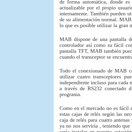
de forma automática, donde es 
actualizable por el propio usuar
internamente. También pueden util
de su alimentación normal. MAB a
lo que es posible utilizar la gran
MAB dispone de una pantalla de 
controlador así como su fácil co
pantalla TFT, MAB también puede
cuando el transceptor se encuentra
Todo el conexionado de MAB con l
utilizar cuatro transceptores
independiente incluso para cada
a través de RS232 conectado di
programa.
Como en el mercado no es fácil e
estas cajas de relés según las n
caja de relés para cuatro antenas 
ya no nos serviría , teniendo qu
sería instalar en nuestra estac