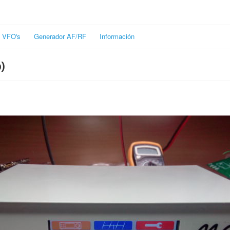
VFO's
Generador AF/RF
Información
)