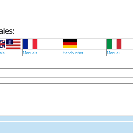
les:
als
Manuels
Handbücher
Manuali